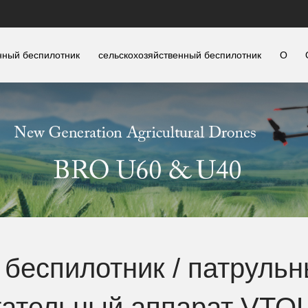
ный беспилотник
сельскохозяйственный беспилотник
О
беспилотник
/
патрульн
тательный аппарат VTOL 