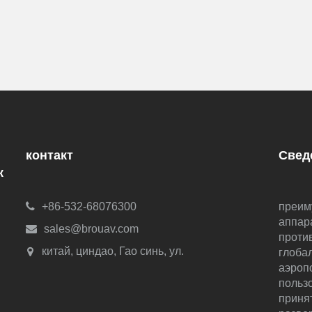
контакт
Свед
к
+86-532-68076300
преим
аппара
sales@brouav.com
проти
китай, циндао, Гао синь, ул.
глоба
аэропо
польз
приня