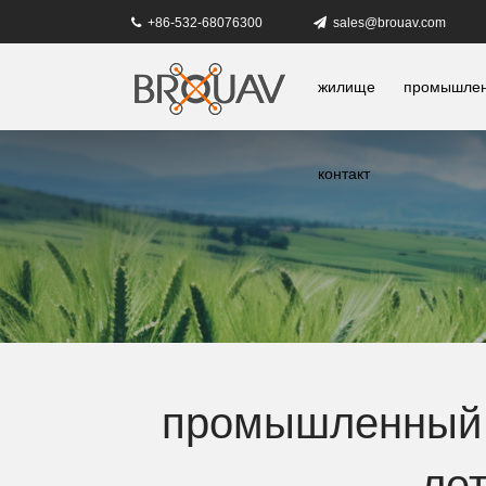
+86-532-68076300
sales@brouav.com
жилище
промышлен
контакт
промышленный 
ле